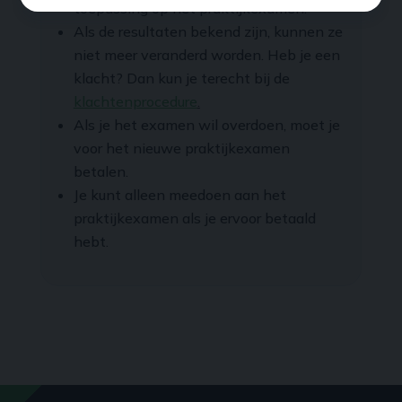
toepassing op het praktijkexamen.
Als de resultaten bekend zijn, kunnen ze
niet meer veranderd worden. Heb je een
klacht? Dan kun je terecht bij de
klachtenprocedure
.
Als je het examen wil overdoen, moet je
voor het nieuwe praktijkexamen
betalen.
Je kunt alleen meedoen aan het
praktijkexamen als je ervoor betaald
hebt.