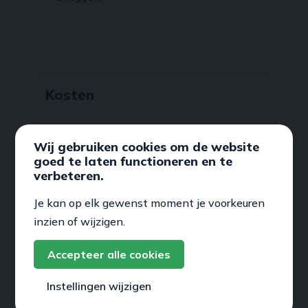
Kosten
Voor het praktijkexamen moet je betalen.
Wij gebruiken cookies om de website
De prijzen van het praktijkexamen
goed te laten functioneren en te
verschillen per praktijkorganisatie.
verbeteren.
Je kan op elk gewenst moment je voorkeuren
inzien of wijzigen.
Accepteer alle cookies
Belangrijke informatie
Instellingen wijzigen
Het
examenreglement
is van