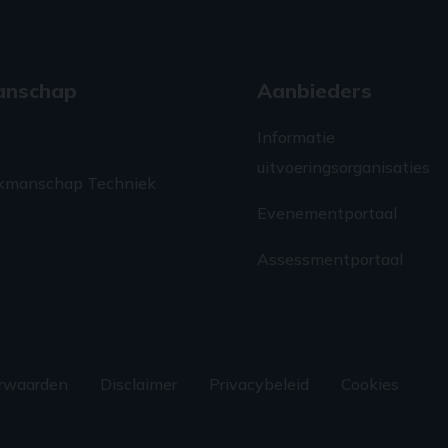
anschap
Aanbieders
Informatie
uitvoeringsorganisaties
kmanschap Techniek
Evenementportaal
Assessmentportaal
rwaarden
Disclaimer
Privacybeleid
Cookies