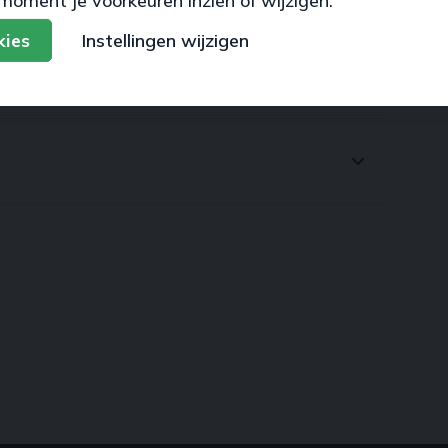
moment je voorkeuren inzien of wijzigen.
kies
Instellingen wijzigen