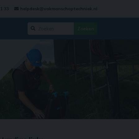
31 33
helpdesk@vakmanschaptechniek.nl