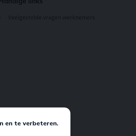
Handige links
Veelgestelde vragen werknemers

n en te verbeteren.