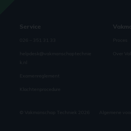
Service
Vakm
026 – 351 31 33
Proces
helpdesk@vakmanschaptechnie
Over Va
k.nl
Examenreglement
Klachtenprocedure
© Vakmanschap Techniek 2026
Algemene voo